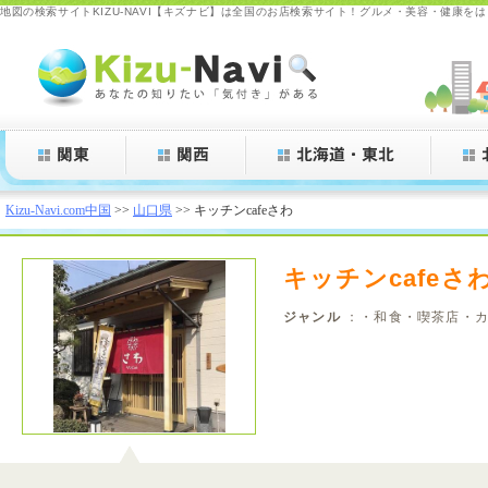
地図の検索サイトKIZU-NAVI【キズナビ】は全国のお店検索サイト！グルメ・美容・健康を
Kizu-Navi.com
Kizu-Navi.com中国
>>
山口県
>> キッチンcafeさわ
キッチンcafeさ
ジャンル
：・和食・喫茶店・